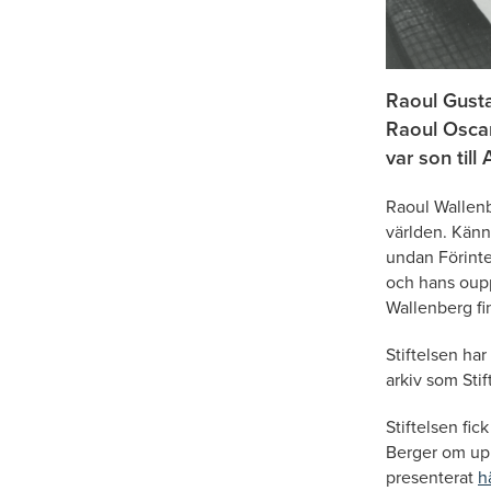
Raoul Gusta
Raoul Oscar
var son til
Raoul Wallenb
världen. Känn
undan Förinte
och hans oupp
Wallenberg f
Stiftelsen ha
arkiv som Stif
Stiftelsen fic
Berger om upp
presenterat
h