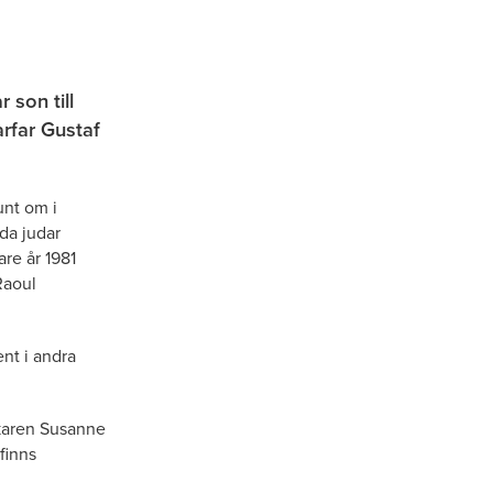
 son till
rfar Gustaf
unt om i
da judar
re år 1981
Raoul
nt i andra
rskaren Susanne
finns