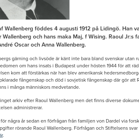
f Wallenberg föddes 4 augusti 1912 på Lidingö. Han var
 Wallenberg och hans maka Maj, f Wising. Raoul Jr:s fa
l André Oscar och Anna Wallenberg.
ergs gärning och livsöde är känt inte bara bland svenskar utan r
edomen om hans insats i Budapest under hösten 1944 för att räd
lsen kom att förstärkas när han blev amerikansk hedersmedborga
klarade fångenskap och död i sovjetisk fångenskap där gör att 
inns i många människors medvetande.
r inget arkiv efter Raoul Wallenberg men det finns diverse dokume
telsen administrerar.
k för några år sedan en förfrågan från familjen von Dardel via fo
gifter rörande Raoul Wallenberg. Förfrågan och Stiftelsens svar 
är
.